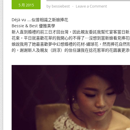
5 月 2015
by
bessiebest
⋅
Leave a Comment
Déjà vu ….似曾相識之新娘捧花
Bessie & Best 優雅美學
新人直到婚禮的前三日才回台灣，因此親友委託我幫忙宴客當日新
花束，平日就喜歡花草的我開心的不得了⋯沒想到當新娘看見捧花
娘說我用了她最喜歡夢中幻想婚禮的花材-繡球花，然而捧花自然
的，謝謝新人及親友（詩淳）的信任讓我在捻花惹草的花園裏更添