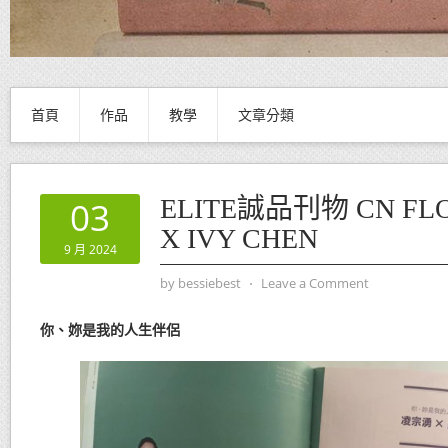
首頁
作品
教學
文章分類
ELITE誠品刊物 CN F
03
X IVY CHEN
9 月 2024
by
bessiebest
⋅
Leave a Comment
你、妳是我的人生伴侶