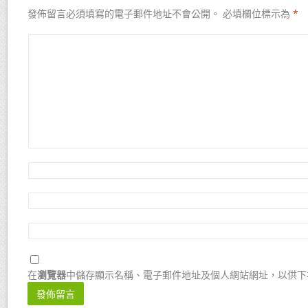
發佈留言必須填寫的電子郵件地址不會公開。
必填欄位標示為
*
在
瀏覽器
中儲存顯示名稱、電子郵件地址及個人網站網址，以供下